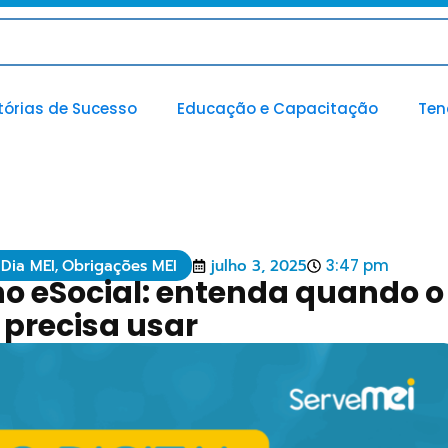
tórias de Sucesso
Educação e Capacitação
Ten
 Dia MEI
,
Obrigações MEI
julho 3, 2025
3:47 pm
 no eSocial: entenda quando o
 precisa usar