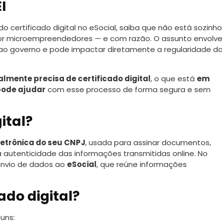
I
o certificado digital no eSocial, saiba que não está sozinho
or microempreendedores — e com razão. O assunto envolv
 ao governo e pode impactar diretamente a regularidade d
lmente precisa de certificado digital
, o que está
em
pode ajudar
com esse processo de forma segura e sem
ital?
letrônica do seu CNPJ
, usada para assinar documentos,
 autenticidade das informações transmitidas online. No
 envio de dados ao
eSocial
, que reúne informações
ado digital?
uns: