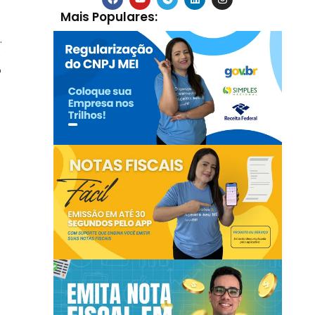
Mais Populares:
.
e
o