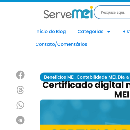
Início do Blog
Categorias
His
Contato/Comentários
Benefícios MEI
,
Contabilidade MEI
,
Dia a
Certificado digital
MEI