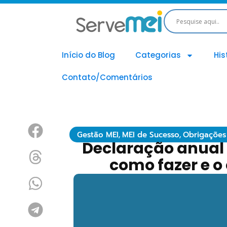
Início do Blog
Categorias
His
Contato/Comentários
Gestão MEI
,
MEI de Sucesso
,
Obrigações
Declaração anual 
como fazer e o