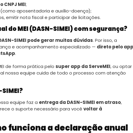
o CNPJ MEI
;
s (como aposentadoria e auxílio-doença);
 emitir nota fiscal e participar de licitações.
ual do MEI (DASN-SIMEI) com segurança?
DASN-SIMEI pode gerar muitas dúvidas
. Por isso, a
urança e acompanhamento especializado —
direto pelo ap
atsApp
.
EI de forma prática pelo
super app da ServeMEI
, ou optar
ual nossa equipe cuida de todo o processo com atenção
N-SIMEI?
Nossa equipe faz a
entrega da DASN-SIMEI em atraso
,
rece o suporte necessário para você
voltar à
 funciona a declaração anual