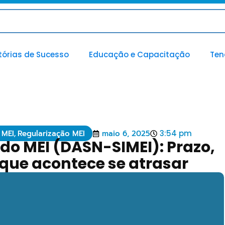
tórias de Sucesso
Educação e Capacitação
Ten
 MEI
,
Regularização MEI
maio 6, 2025
3:54 pm
do MEI (DASN-SIMEI): Prazo,
 que acontece se atrasar