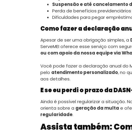
Suspensão e até cancelamento d
Perda de benefícios previdenciário
Dificuldades para pegar empréstimos,
Como fazer a declaração an
Apesar de ser uma obrigação simples, a
ServeMEI oferece esse serviço com seg
ou com apoio da nossa equipe via Wh
Você pode fazer a declaração anual do M
pelo
atendimento personalizado
, no q
aos detalhes.
E se eu perdi o prazo da DAS
Ainda é possível regularizar a situação. 
orienta sobre a
geração da multa
e ofe
regularidade
.
Assista também: Como