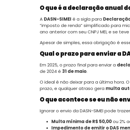
O que é a declaração anual d
A
DASN-SIMEI
é a sigla para
Declaração
“imposto de renda” simplificado para mi
ano anterior com seu CNPJ MEI, e se teve 
Apesar de simples, essa obrigação é esse
Qual o prazo para enviar a 
Em 2025, o prazo final para enviar a
decla
de 2024 é
31 de maio
.
O ideal é não deixar para a última hora. 
prazo, e qualquer atraso gera
multa au
O que acontece se eu não env
Ignorar o envio da DASN-SIMEI pode traze
Multa mínima de R$ 50,00
ou 2% a
Impedimento de emitir o DAS men