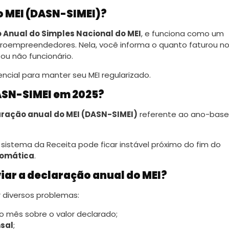
o MEI (DASN-SIMEI)?
 Anual do Simples Nacional do MEI
, e funciona como um
croempreendedores. Nela, você informa o quanto faturou n
ou não funcionário.
ncial para manter seu MEI regularizado.
DASN-SIMEI em 2025?
ração anual do MEI (DASN-SIMEI)
referente ao ano-base
O sistema da Receita pode ficar instável próximo do fim do
tomática
.
iar a declaração anual do MEI?
r diversos problemas:
o mês sobre o valor declarado;
sal
;