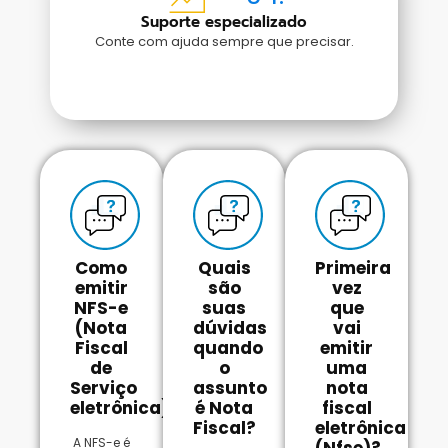
Suporte especializado
Conte com ajuda sempre que precisar.
Como
Quais
Primeira
emitir
são
vez
NFS-e
suas
que
(Nota
dúvidas
vai
Fiscal
quando
emitir
de
o
uma
Serviço
assunto
nota
eletrônica)?
é Nota
fiscal
Fiscal?
eletrônica
A NFS-e é