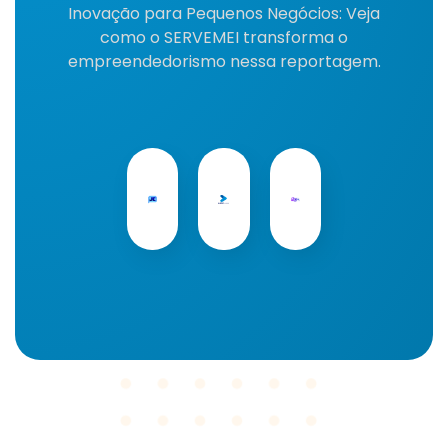
Inovação para Pequenos Negócios: Veja
como o SERVEMEI transforma o
empreendedorismo nessa reportagem.