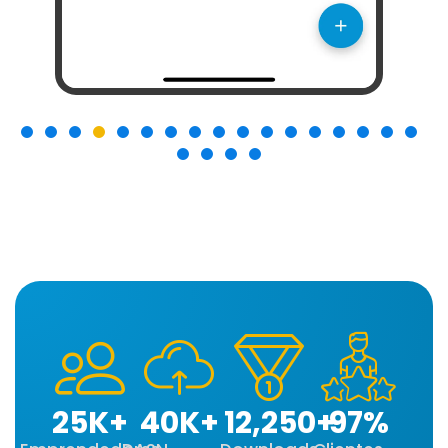
25
K+
40
K+
12,250
+
97
%